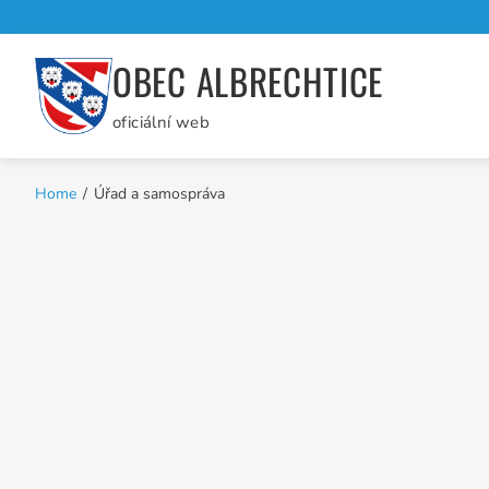
Skip
to
OBEC ALBRECHTICE
content
oficiální web
Home
Úřad a samospráva