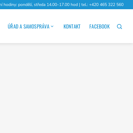
ní hodiny: pondělí, středa 14.00–17.00 hod | tel.: +420 465 322 560
ÚŘAD A SAMOSPRÁVA
KONTAKT
FACEBOOK