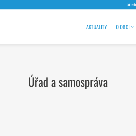
úřed
AKTUALITY
O OBCI
Úřad a samospráva