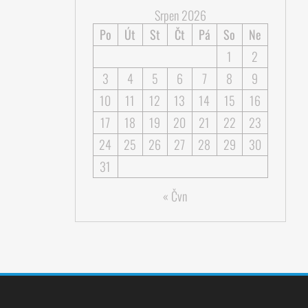
Srpen 2026
Po
Út
St
Čt
Pá
So
Ne
1
2
3
4
5
6
7
8
9
10
11
12
13
14
15
16
17
18
19
20
21
22
23
24
25
26
27
28
29
30
31
« Čvn